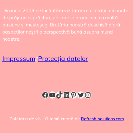
Din iunie 2009 ne încântăm vizitatorii cu creații minunate
de prăjituri și prăjituri, pe care le producem cu multă
pasiune și meșteșug. Brutăria noastră deschisă oferă
oaspeților noștri o perspectivă bună asupra muncii
noastre.
Impressum
Protecția datelor
//
Facebook
YouTube
TikTok
LinkedIn
Pinterest
Twitter
Instagram
Cofetăria de vis – O temă creată de
Refresh-solutions.com