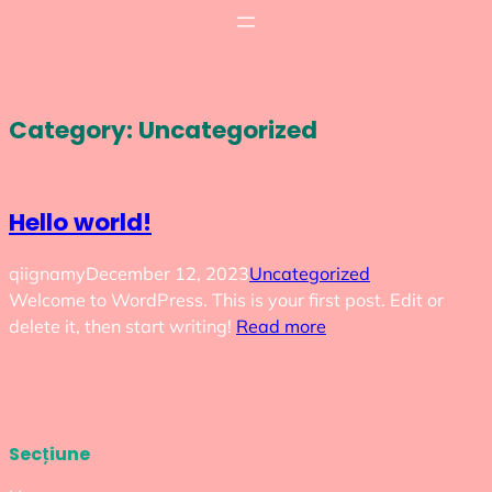
Skip
to
content
Category:
Uncategorized
Hello world!
qiignamy
December 12, 2023
Uncategorized
Welcome to WordPress. This is your first post. Edit or
delete it, then start writing!
Read more
Secțiune