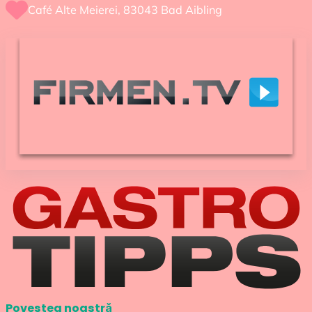
Ca­fé Alte Meierei, 83043 Bad Aibling
Povestea noastră